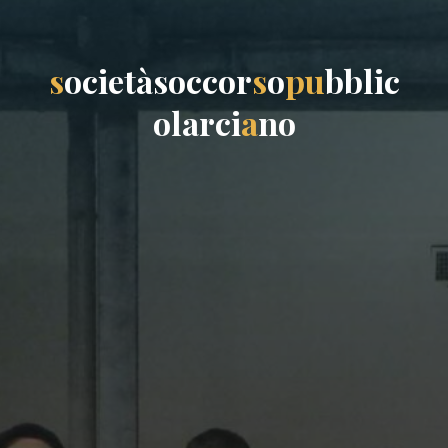
s
o
c
i
e
t
à
s
o
c
c
o
r
s
o
p
u
b
b
l
i
c
o
l
a
r
c
i
a
n
o