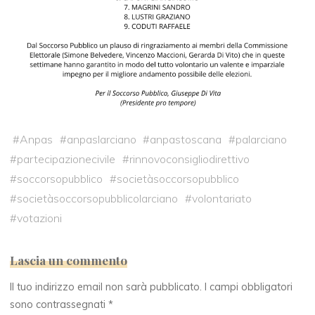
#
Anpas
#
anpaslarciano
#
anpastoscana
#
palarciano
#
partecipazionecivile
#
rinnovoconsigliodirettivo
#
soccorsopubblico
#
societàsoccorsopubblico
#
societàsoccorsopubblicolarciano
#
volontariato
#
votazioni
Lascia un commento
Il tuo indirizzo email non sarà pubblicato.
I campi obbligatori
sono contrassegnati
*