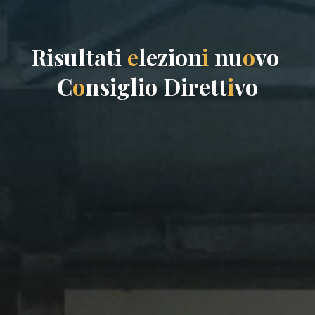
R
i
s
u
l
t
a
t
i
e
l
e
z
i
o
n
i
n
u
o
v
o
C
o
n
s
i
g
l
i
o
D
i
r
e
t
t
i
v
o