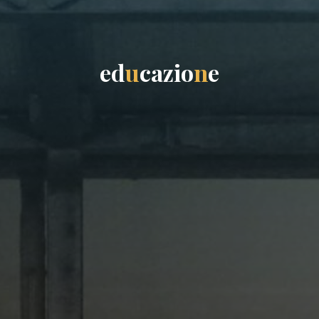
e
d
u
c
a
z
i
o
n
e