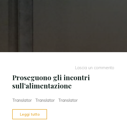
Lascia un commento
Proseguono gli incontri
sull’alimentazione
Translator Translator Translator
"Proseguono
Leggi tutto
gli