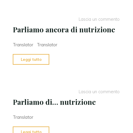
incontri
sull’alimentazione"
Lascia un commento
Parliamo ancora di nutrizione
Translator Translator
"Parliamo
Leggi tutto
ancora
di
nutrizione"
Lascia un commento
Parliamo di… nutrizione
Translator
"Parliamo
Leggi tutto