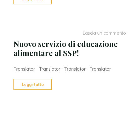
di…
nutrizione"
Lascia un commento
Nuovo servizio di educazione
alimentare al SSP!
Translator Translator Translator Translator
"Nuovo
Leggi tutto
servizio
di
educazione
alimentare
al
SSP!"