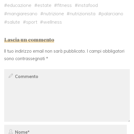
#
educazione
#
estate
#
fitness
#
instafood
#
mangiaresano
#
nutrizione
#
nutrizionista
#
palarciano
#
salute
#
sport
#
wellness
Lascia un commento
Il tuo indirizzo email non sarà pubblicato.
I campi obbligatori
sono contrassegnati
*