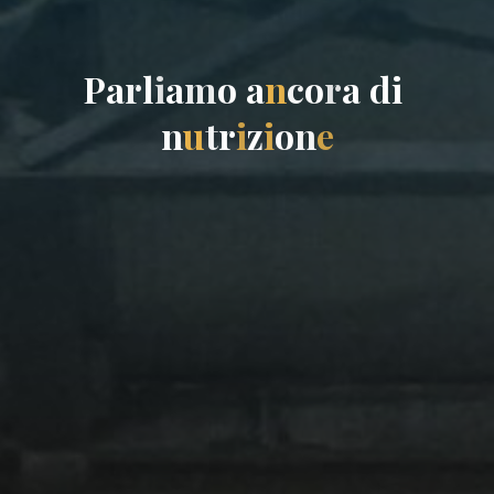
P
a
r
l
i
a
m
o
a
n
c
o
r
a
d
i
n
u
t
r
i
z
i
o
n
e