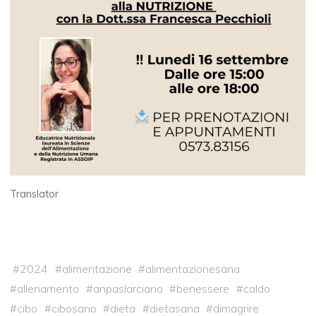
Translator
#
2024
#
alimentazione
#
alimentazionesana
#
allenamento
#
anpaslarciano
#
benessere
#
caldo
#
cibo
#
cibosano
#
dieta
#
dietasana
#
dimagrire