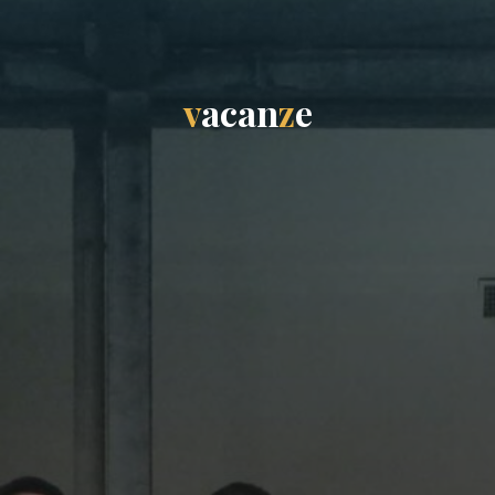
v
a
c
a
n
z
e