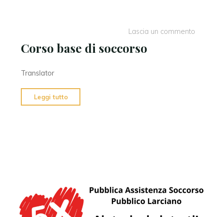
ambulanza"
Lascia un commento
Corso base di soccorso
Translator
"Corso
Leggi tutto
base
di
soccorso"