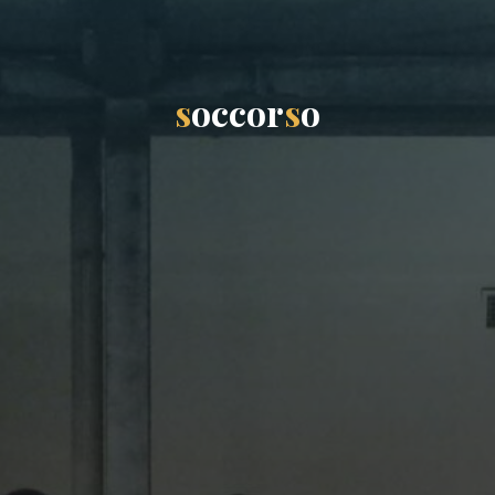
s
o
c
c
o
r
s
o