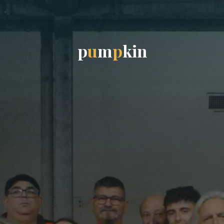
p
u
m
p
k
i
n