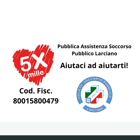
&
Samhain
2024"