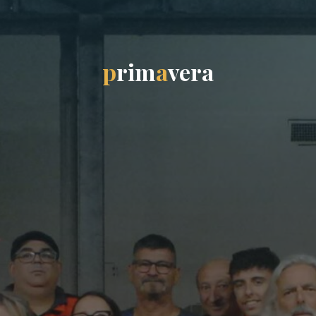
p
r
i
m
a
v
e
r
a