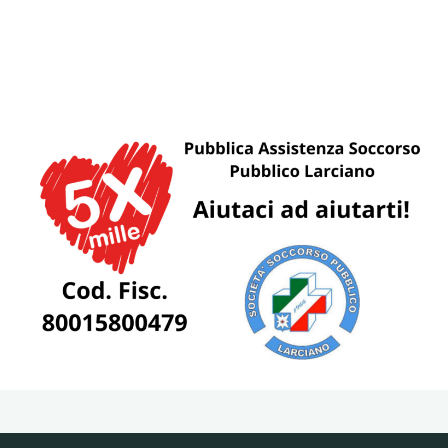
&
Samhain
2024"