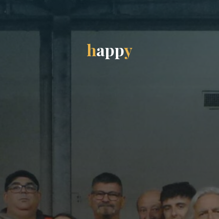
h
a
p
p
y