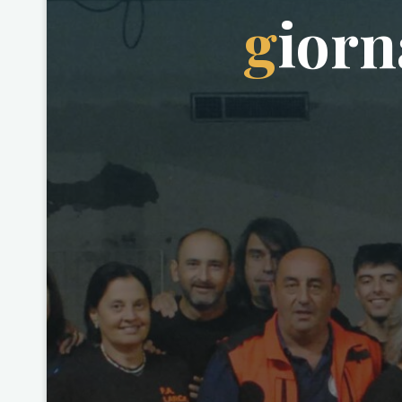
g
i
o
r
n