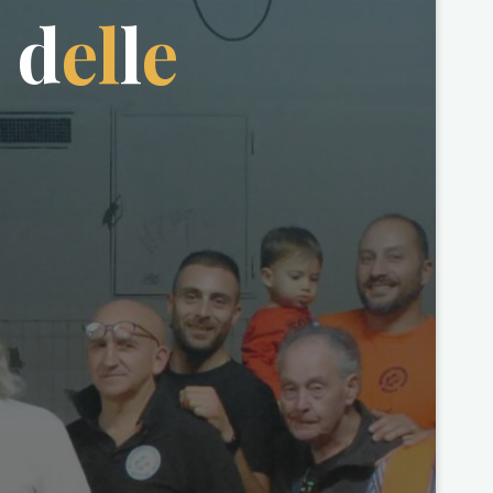
d
e
l
l
e