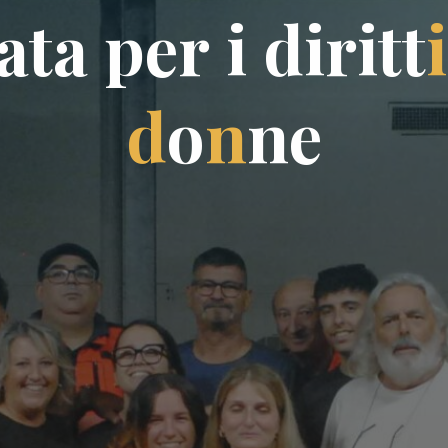
a
t
a
p
e
r
i
d
i
r
i
t
t
i
d
o
n
n
e