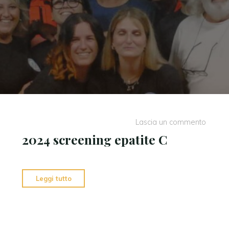
Lascia un commento
2024 screening epatite C
"2024
Leggi tutto
screening
epatite
C"