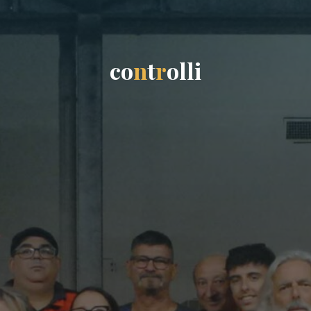
c
o
n
t
r
o
l
l
i