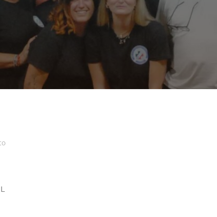
to
IL