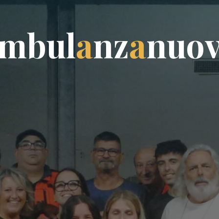
m
b
u
l
a
n
z
a
n
u
o