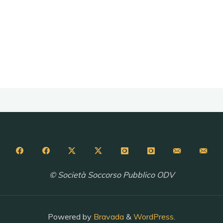
© Società Soccorso Pubblico ODV
Powered by
Bravada
&
WordPress
.